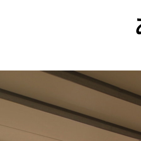
メ
イ
ン
の
内
容
へ
進
む