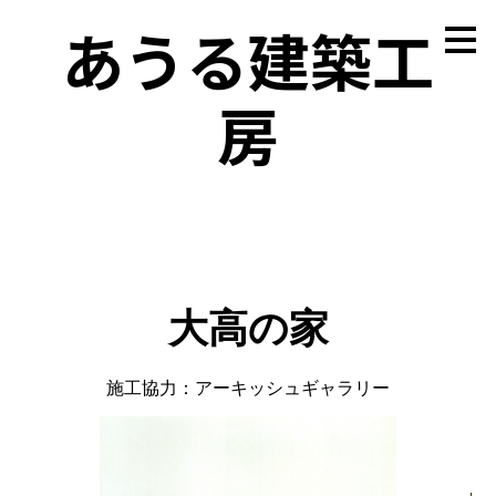
あうる建築工
メ
イ
ン
の
内
房
容
へ
進
む
大高の家
施工協力：アーキッシュギャラリー